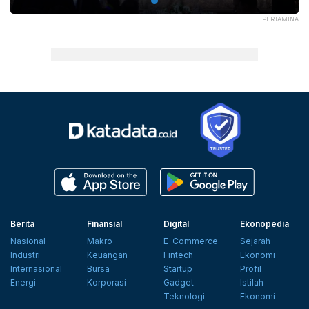
PERTAMINA
Berita
Finansial
Digital
Ekonopedia
Nasional
Makro
E-Commerce
Sejarah
Industri
Keuangan
Fintech
Ekonomi
Internasional
Bursa
Startup
Profil
Energi
Korporasi
Gadget
Istilah
Teknologi
Ekonomi