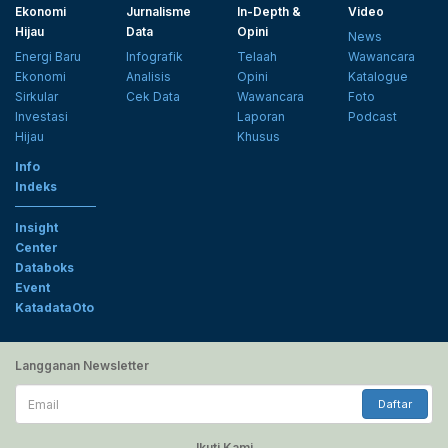
Ekonomi
Jurnalisme
In-Depth &
Video
Hijau
Data
Opini
News
Energi Baru
Infografik
Telaah
Wawancara
Ekonomi
Analisis
Opini
Katalogue
Sirkular
Cek Data
Wawancara
Foto
Investasi
Laporan
Podcast
Hijau
Khusus
Info
Indeks
Insight
Center
Databoks
Event
KatadataOto
Langganan Newsletter
Email
Daftar
Ikuti Kami