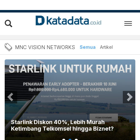
MNC Vision Networks
MNC VISION NETWORKS
Semua
Artikel
Starlink Diskon 40%, Lebih Murah
Ketimbang Telkomsel hingga Biznet?