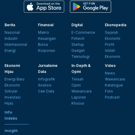
Berita
Finansial
Digital
Ekonopedia
Nasional
Makro
E-Commerce
Sejarah
Industri
Keuangan
Fintech
Ekonomi
Internasional
Bursa
Startup
Profil
Energi
Korporasi
Gadget
Istilah
Teknologi
Ekonomi
Ekonomi
Jurnalisme
In-Depth &
Video
Hijau
Data
Opini
News
Energi Baru
Infografik
Telaah
Wawancara
Ekonomi
Analisis
Opini
Katalogue
Sirkular
Cek Data
Wawancara
Foto
Investasi
Laporan
Podcast
Hijau
Khusus
Info
Indeks
Insight