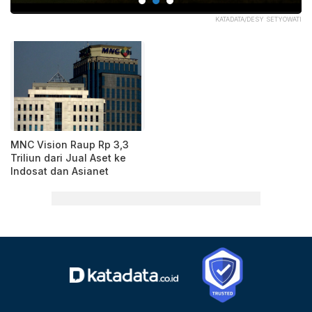
AYA
KATADATA/DESY SETYOWATI
MNC Vision Raup Rp 3,3
Triliun dari Jual Aset ke
Indosat dan Asianet