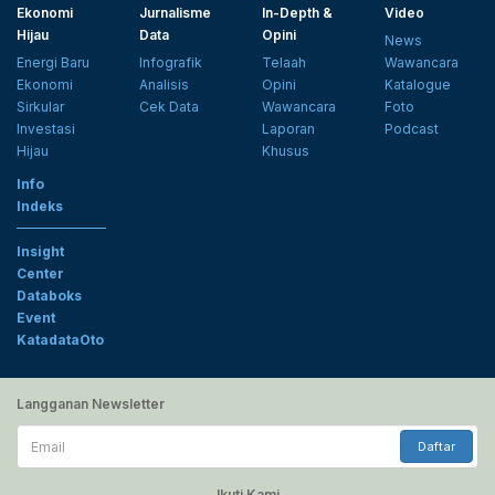
Ekonomi
Jurnalisme
In-Depth &
Video
Hijau
Data
Opini
News
Energi Baru
Infografik
Telaah
Wawancara
Ekonomi
Analisis
Opini
Katalogue
Sirkular
Cek Data
Wawancara
Foto
Investasi
Laporan
Podcast
Hijau
Khusus
Info
Indeks
Insight
Center
Databoks
Event
KatadataOto
Langganan Newsletter
Email
Daftar
Ikuti Kami