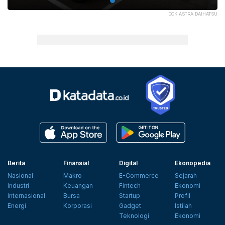
DOK ASTRA DAIHATSU
Berita
Finansial
Digital
Ekonopedia
Nasional
Makro
E-Commerce
Sejarah
Industri
Keuangan
Fintech
Ekonomi
Internasional
Bursa
Startup
Profil
Energi
Korporasi
Gadget
Istilah
Teknologi
Ekonomi