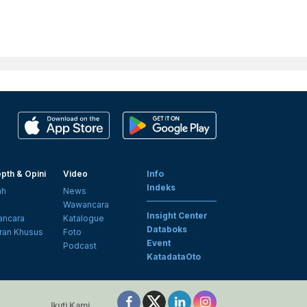
pth & Opini
Video
Info
Indeks
ah
News
i
Wawancara
Insight Center
ncara
Katalogue
Databoks
ran Khusus
Foto
Event
Podcast
KatadataOto
Ikuti Kami