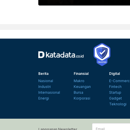
Berita
Finansial
Digital
Nasional
Makro
E-Commerc
Industri
Keuangan
Fintech
Internasional
Bursa
Startup
Energi
Korporasi
Gadget
Teknologi
Email
Langganan Newsletter