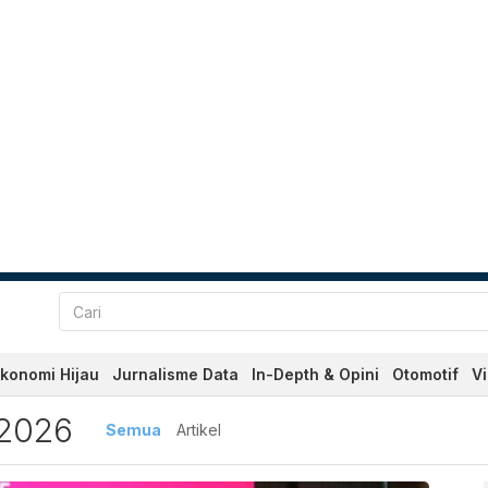
konomi Hijau
Jurnalisme Data
In-Depth & Opini
Otomotif
V
 Terbaru dan Terkini Hari
2026
Semua
Artikel