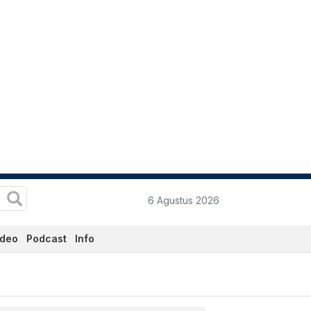
6 Agustus 2026
ideo
Podcast
Info
 Ini - Katadata.co.id