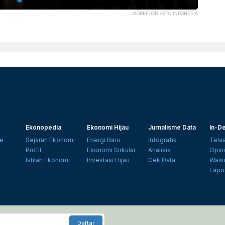
MOREFOOD EXPO INDONESIA
Ekonopedia
Ekonomi Hijau
Jurnalisme Data
In-De
e
Sejarah Ekonomi
Energi Baru
Infografik
Tela
Profil
Ekonomi Sirkular
Analisis
Opin
Istilah Ekonomi
Investasi Hijau
Cek Data
Wawa
Lapo
Daftar