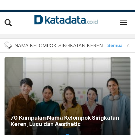
Berita Nama kelompok sing
NAMA KELOMPOK SINGKATAN KEREN
Semua
Arti
70 Kumpulan Nama Kelompok Singkatan
Keren, Lucu dan Aesthetic