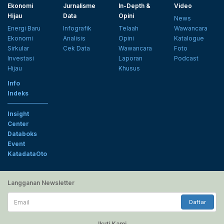
Ekonomi
Jurnalisme
In-Depth &
Video
Hijau
Data
Opini
News
Energi Baru
Infografik
Telaah
Wawancara
Ekonomi
Analisis
Opini
Katalogue
Sirkular
Cek Data
Wawancara
Foto
Investasi
Laporan
Podcast
Hijau
Khusus
Info
Indeks
Insight
Center
Databoks
Event
KatadataOto
Langganan Newsletter
Email
Daftar
Ikuti Kami