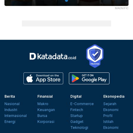
MAGNIFIC
Berita
Finansial
Digital
Ekonopedia
Nasional
Makro
E-Commerce
Sejarah
Industri
Keuangan
Fintech
Ekonomi
Internasional
Bursa
Startup
Profil
Energi
Korporasi
Gadget
Istilah
Teknologi
Ekonomi