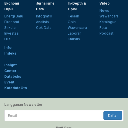
Ekonomi
Jurnalisme
In-Depth &
Video
Hijau
Data
Opini
News
Energi Baru
Infografik
Telaah
Wawancara
Ekonomi
Analisis
Opini
Katalogue
Sirkular
Cek Data
Wawancara
Foto
Investasi
Laporan
Podcast
Hijau
Khusus
Info
Indeks
Insight
Center
Databoks
Event
KatadataOto
Langganan Newsletter
Email
Daftar
Ikuti Kami