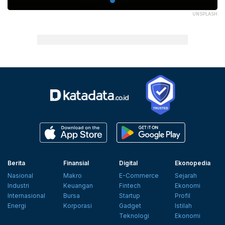
UNSPLASH
Berita
Finansial
Digital
Ekonopedia
Nasional
Makro
E-Commerce
Sejarah
Industri
Keuangan
Fintech
Ekonomi
Internasional
Bursa
Startup
Profil
Energi
Korporasi
Gadget
Istilah
Teknologi
Ekonomi