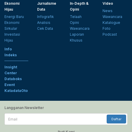
Ekonomi
Jurnalisme
In-Depth &
Video
Hijau
Data
Opini
News
Energi Baru
Infografik
Telaah
Wawancara
Ekonomi
Analisis
Opini
Katalogue
Sirkular
Cek Data
Wawancara
Foto
Investasi
Laporan
Podcast
Hijau
Khusus
Info
Indeks
Insight
Center
Databoks
Event
KatadataOto
Langganan Newsletter
Email
Daftar
Ikuti Kami