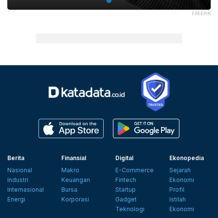
FREEPIK
Berita
Finansial
Digital
Ekonopedia
Nasional
Makro
E-Commerce
Sejarah
Industri
Keuangan
Fintech
Ekonomi
Internasional
Bursa
Startup
Profil
Energi
Korporasi
Gadget
Istilah
Teknologi
Ekonomi