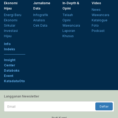
Ekonomi
Jurnalisme
In-Depth &
Video
Hijau
Data
Opini
News
Energi Baru
Infografik
Telaah
Wawancara
Ekonomi
Analisis
Opini
Katalogue
Sirkular
Cek Data
Wawancara
Foto
Investasi
Laporan
Podcast
Hijau
Khusus
Info
Indeks
Insight
Center
Databoks
Event
KatadataOto
Langganan Newsletter
Email
Daftar
Ikuti Kami