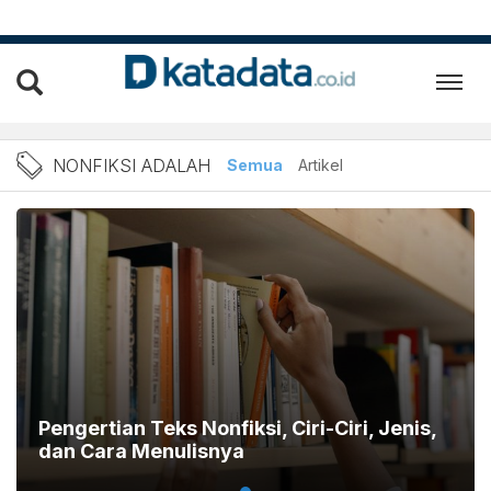
Berita Nonfiksi Adalah Ter
NONFIKSI ADALAH
Semua
Artikel
Pengertian Teks Nonfiksi, Ciri-Ciri, Jenis,
dan Cara Menulisnya