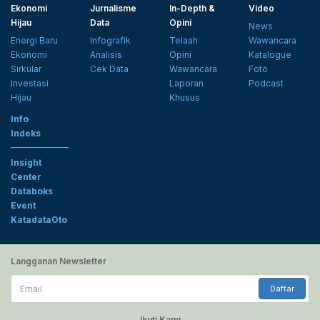
Ekonomi
Jurnalisme
In-Depth &
Video
Hijau
Data
Opini
News
Energi Baru
Infografik
Telaah
Wawancara
Ekonomi
Analisis
Opini
Katalogue
Sirkular
Cek Data
Wawancara
Foto
Investasi
Laporan
Podcast
Hijau
Khusus
Info
Indeks
Insight
Center
Databoks
Event
KatadataOto
Langganan Newsletter
Email
Daftar
Ikuti Kami