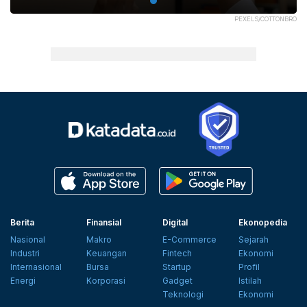
PEXELS/COTTONBRO
Berita
Finansial
Digital
Ekonopedia
Nasional
Makro
E-Commerce
Sejarah
Industri
Keuangan
Fintech
Ekonomi
Internasional
Bursa
Startup
Profil
Energi
Korporasi
Gadget
Istilah
Teknologi
Ekonomi