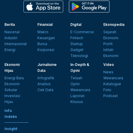
Berita
Finansial
Digital
Ekonopedia
Nasional
Makro
E-Commerce
Sejarah
Industri
Keuangan
Fintech
Ekonomi
Internasional
Bursa
Startup
Profil
Energi
Korporasi
Gadget
Istilah
Teknologi
Ekonomi
Ekonomi
Jurnalisme
In-Depth &
Video
Hijau
Data
Opini
News
Energi Baru
Infografik
Telaah
Wawancara
Ekonomi
Analisis
Opini
Katalogue
Sirkular
Cek Data
Wawancara
Foto
Investasi
Laporan
Podcast
Hijau
Khusus
Info
Indeks
Insight