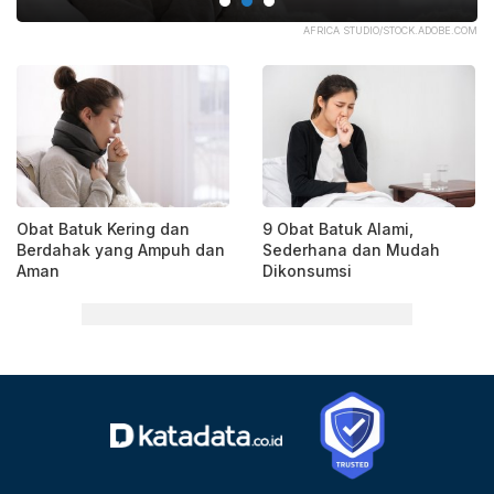
EPP
AFRICA STUDIO/STOCK.ADOBE.COM
Obat Batuk Kering dan
9 Obat Batuk Alami,
Berdahak yang Ampuh dan
Sederhana dan Mudah
Aman
Dikonsumsi