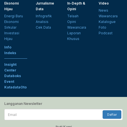
Ekonomi
Jurnalisme
In-Depth &
Video
Hijau
Data
Opini
News
Energi Baru
Infografik
Telaah
Wawancara
Ekonomi
Analisis
Opini
Katalogue
Sirkular
Cek Data
Wawancara
Foto
Investasi
Laporan
Podcast
Hijau
Khusus
Info
Indeks
Insight
Center
Databoks
Event
KatadataOto
Langganan Newsletter
Email
Daftar
Ikuti Kami