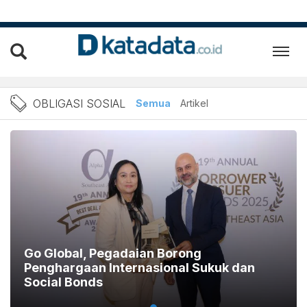
Berita Terbaru Obligasi So
OBLIGASI SOSIAL
Semua
Artikel
Go Global, Pegadaian Borong
Penghargaan Internasional Sukuk dan
Social Bonds