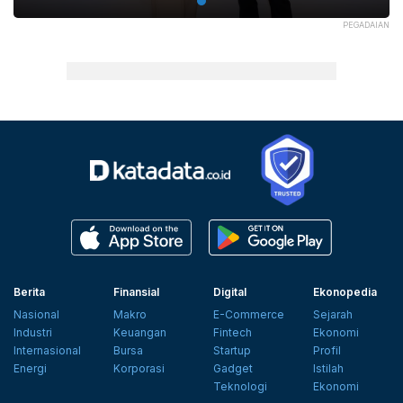
PEGADAIAN
Berita
Finansial
Digital
Ekonopedia
Nasional
Makro
E-Commerce
Sejarah
Industri
Keuangan
Fintech
Ekonomi
Internasional
Bursa
Startup
Profil
Energi
Korporasi
Gadget
Istilah
Teknologi
Ekonomi