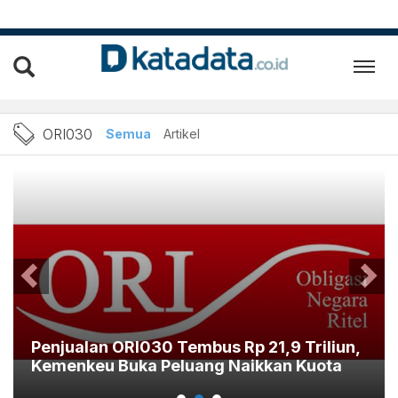
Berita ORI030 Terbaru dan 
ORI030
Semua
Artikel
Penjualan ORI030 Tembus Rp 21,9 Triliun,
Kemenkeu Buka Peluang Naikkan Kuota