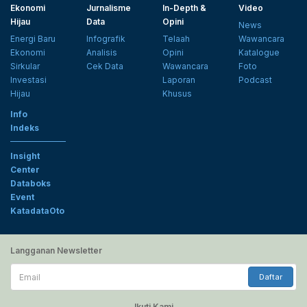
Ekonomi
Jurnalisme
In-Depth &
Video
Hijau
Data
Opini
News
Energi Baru
Infografik
Telaah
Wawancara
Ekonomi
Analisis
Opini
Katalogue
Sirkular
Cek Data
Wawancara
Foto
Investasi
Laporan
Podcast
Hijau
Khusus
Info
Indeks
Insight
Center
Databoks
Event
KatadataOto
Langganan Newsletter
Email
Daftar
Ikuti Kami