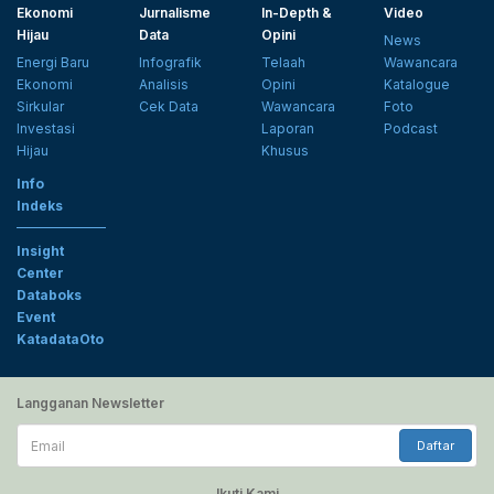
Ekonomi
Jurnalisme
In-Depth &
Video
Hijau
Data
Opini
News
Energi Baru
Infografik
Telaah
Wawancara
Ekonomi
Analisis
Opini
Katalogue
Sirkular
Cek Data
Wawancara
Foto
Investasi
Laporan
Podcast
Hijau
Khusus
Info
Indeks
Insight
Center
Databoks
Event
KatadataOto
Langganan Newsletter
Email
Daftar
Ikuti Kami