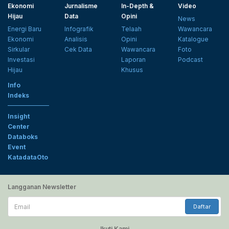
Ekonomi
Jurnalisme
In-Depth &
Video
Hijau
Data
Opini
News
Energi Baru
Infografik
Telaah
Wawancara
Ekonomi
Analisis
Opini
Katalogue
Sirkular
Cek Data
Wawancara
Foto
Investasi
Laporan
Podcast
Hijau
Khusus
Info
Indeks
Insight
Center
Databoks
Event
KatadataOto
Langganan Newsletter
Email
Daftar
Ikuti Kami