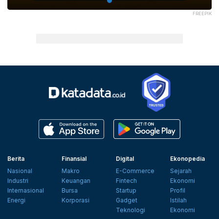
FREEPIK
Berita
Finansial
Digital
Ekonopedia
Nasional
Makro
E-Commerce
Sejarah
Industri
Keuangan
Fintech
Ekonomi
Internasional
Bursa
Startup
Profil
Energi
Korporasi
Gadget
Istilah
Teknologi
Ekonomi