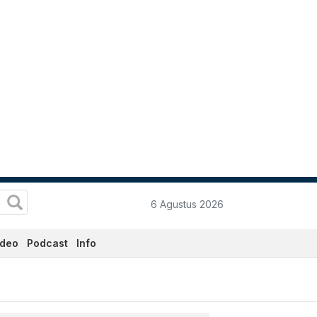
6 Agustus 2026
ideo
Podcast
Info
 Hari Ini - Katadata.co.id