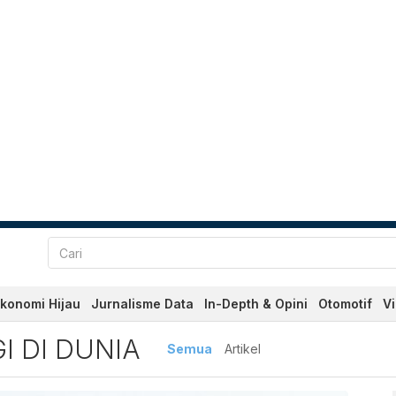
konomi Hijau
Jurnalisme Data
In-Depth & Opini
Otomotif
V
 Dunia Terbaru dan Terkini
I DI DUNIA
Semua
Artikel