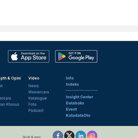
pth & Opini
Video
Info
Indeks
ah
News
i
Wawancara
Insight Center
ncara
Katalogue
Databoks
ran Khusus
Foto
Event
Podcast
KatadataOto
Ikuti Kami