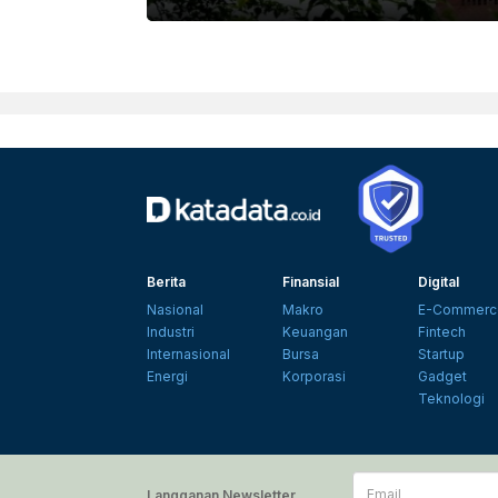
Berita
Finansial
Digital
Nasional
Makro
E-Commerc
Industri
Keuangan
Fintech
Internasional
Bursa
Startup
Energi
Korporasi
Gadget
Teknologi
Email
Langganan Newsletter