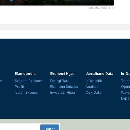
STATUEOFUNITY.IN
Ekonopedia
Ekonomi Hijau
Jurnalisme Data
In-De
e
Sejarah Ekonomi
Energi Baru
Infografik
Tela
Profil
Ekonomi Sirkular
Analisis
Opin
Istilah Ekonomi
Investasi Hijau
Cek Data
Wawa
Lapo
Daftar