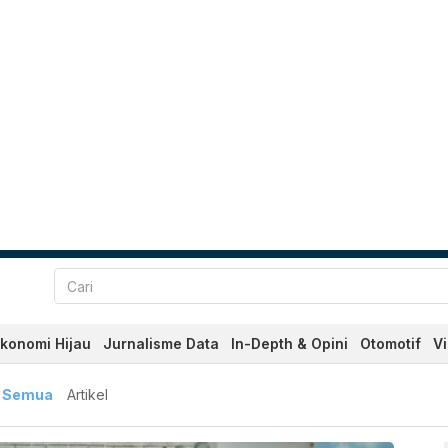
konomi Hijau
Jurnalisme Data
In-Depth & Opini
Otomotif
V
aru dan Terkini Hari Ini -
Semua
Artikel