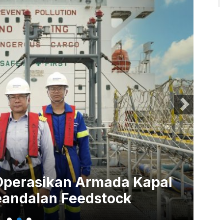
Operasikan Armada Kapal
In
andalan Feedstock
Me