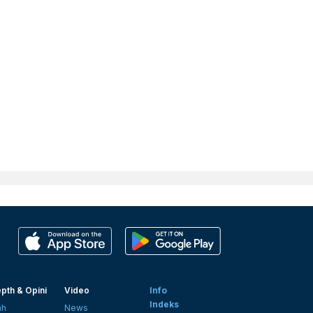
pth & Opini
Video
Info
Indeks
ah
News