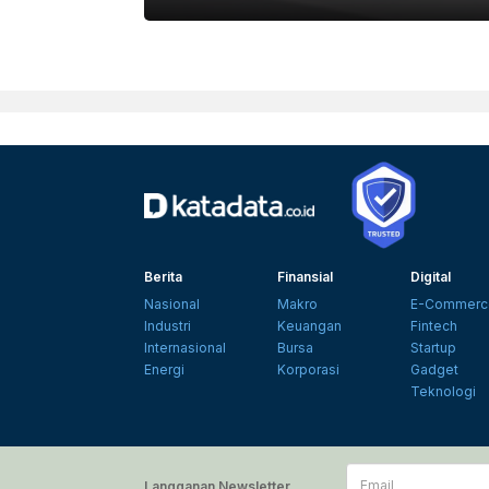
Berita
Finansial
Digital
Nasional
Makro
E-Commerc
Industri
Keuangan
Fintech
Internasional
Bursa
Startup
Energi
Korporasi
Gadget
Teknologi
Email
Langganan Newsletter