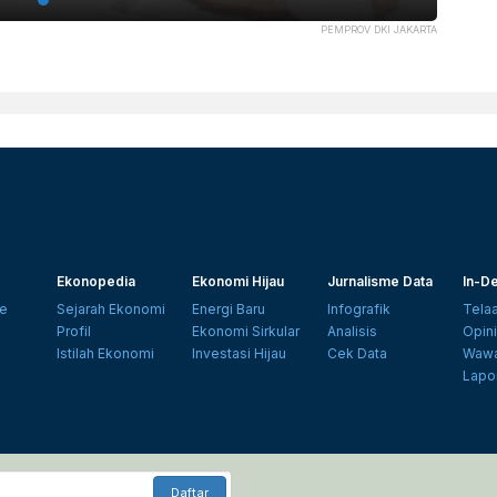
PEMPROV DKI JAKARTA
Ekonopedia
Ekonomi Hijau
Jurnalisme Data
In-De
e
Sejarah Ekonomi
Energi Baru
Infografik
Tela
Profil
Ekonomi Sirkular
Analisis
Opin
Istilah Ekonomi
Investasi Hijau
Cek Data
Wawa
Lapo
Daftar