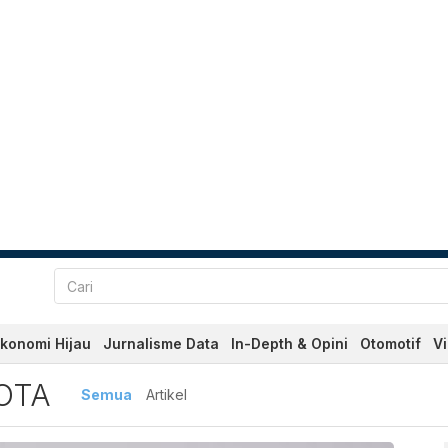
konomi Hijau
Jurnalisme Data
In-Depth & Opini
Otomotif
V
nan Kota
OTA
Semua
Artikel