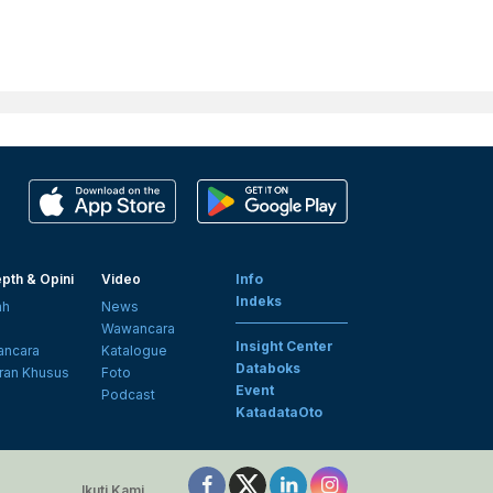
pth & Opini
Video
Info
Indeks
ah
News
i
Wawancara
Insight Center
ncara
Katalogue
Databoks
ran Khusus
Foto
Event
Podcast
KatadataOto
Ikuti Kami