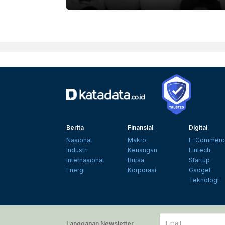
Berita
Finansial
Digital
Nasional
Makro
E-Commerc
Industri
Keuangan
Fintech
Internasional
Bursa
Startup
Energi
Korporasi
Gadget
Teknologi
Email
Langganan Newsletter