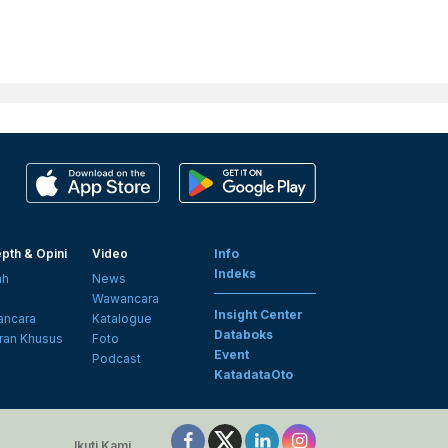
pth & Opini
Video
Info
Indeks
ah
News
i
Wawancara
Insight Center
ncara
Katalogue
Databoks
ran Khusus
Foto
Event
Podcast
KatadataOto
Ikuti Kami