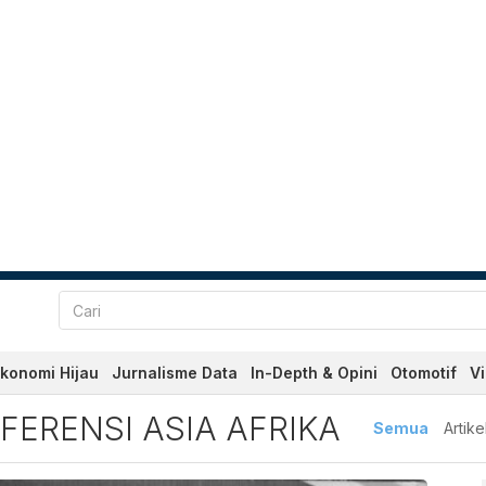
konomi Hijau
Jurnalisme Data
In-Depth & Opini
Otomotif
V
nsi Asia Afrika Terbaru da
ERENSI ASIA AFRIKA
Semua
Artike