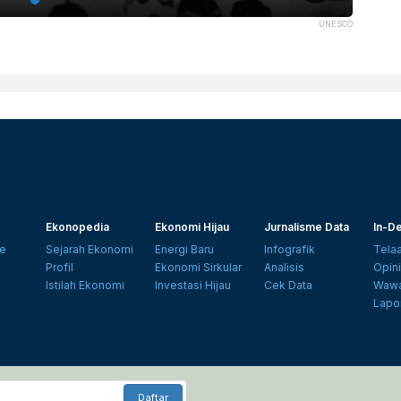
UNESCO
Ekonopedia
Ekonomi Hijau
Jurnalisme Data
In-De
e
Sejarah Ekonomi
Energi Baru
Infografik
Tela
Profil
Ekonomi Sirkular
Analisis
Opin
Istilah Ekonomi
Investasi Hijau
Cek Data
Wawa
Lapo
Daftar