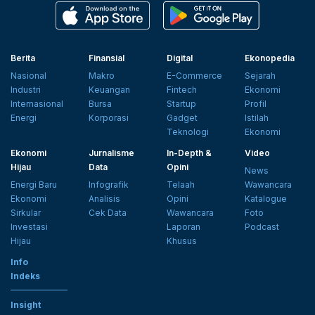
Berita
Finansial
Digital
Ekonopedia
Nasional
Makro
E-Commerce
Sejarah
Industri
Keuangan
Fintech
Ekonomi
Internasional
Bursa
Startup
Profil
Energi
Korporasi
Gadget
Istilah
Teknologi
Ekonomi
Ekonomi
Jurnalisme
In-Depth &
Video
Hijau
Data
Opini
News
Energi Baru
Infografik
Telaah
Wawancara
Ekonomi
Analisis
Opini
Katalogue
Sirkular
Cek Data
Wawancara
Foto
Investasi
Laporan
Podcast
Hijau
Khusus
Info
Indeks
Insight