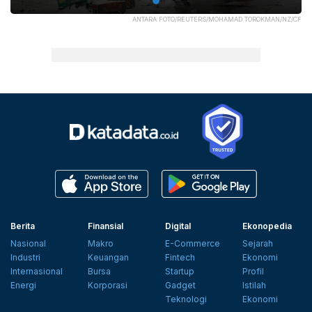
ANTARA FOTO/REUTERS/MOHAMAD TOROKMAN/NZ/CF
Berita
Finansial
Digital
Ekonopedia
Nasional
Makro
E-Commerce
Sejarah
Industri
Keuangan
Fintech
Ekonomi
Internasional
Bursa
Startup
Profil
Energi
Korporasi
Gadget
Istilah
Teknologi
Ekonomi