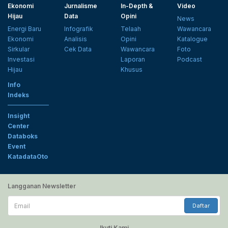
Ekonomi
Jurnalisme
In-Depth &
Video
Hijau
Data
Opini
News
Energi Baru
Infografik
Telaah
Wawancara
Ekonomi
Analisis
Opini
Katalogue
Sirkular
Cek Data
Wawancara
Foto
Investasi
Laporan
Podcast
Hijau
Khusus
Info
Indeks
Insight
Center
Databoks
Event
KatadataOto
Langganan Newsletter
Email
Daftar
Ikuti Kami