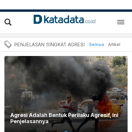
Berita Penjelasan Singkat 
PENJELASAN SINGKAT AGRESI
Semua
Artikel
Agresi Adalah Bentuk Perilaku Agresif, Ini
Penjelasannya