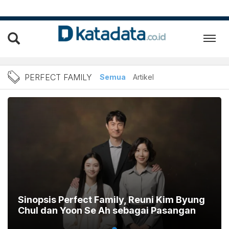
Berita Perfect Family Terb
PERFECT FAMILY
Semua
Artikel
Sinopsis Perfect Family, Reuni Kim Byung
Chul dan Yoon Se Ah sebagai Pasangan