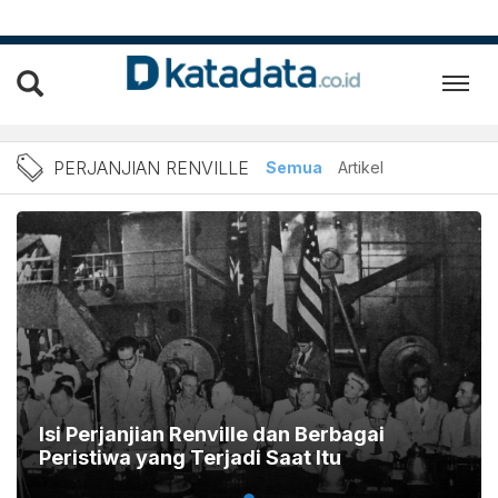
Berita Perjanjian Renville
PERJANJIAN RENVILLE
Semua
Artikel
Isi Perjanjian Renville dan Berbagai
Peristiwa yang Terjadi Saat Itu