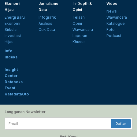
Ekonomi
Jurnalisme
In-Depth &
Video
Hijau
Data
Opini
News
Energi Baru
Infografik
Telaah
Wawancara
Ekonomi
Analisis
Opini
Katalogue
Sirkular
Cek Data
Wawancara
Foto
Investasi
Laporan
Podcast
Hijau
Khusus
Info
Indeks
Insight
Center
Databoks
Event
KatadataOto
Langganan Newsletter
Email
Daftar
Ikuti Kami