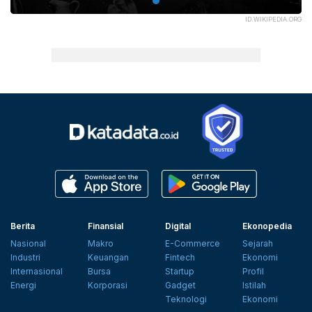
ID.WIKIPEDIA.ORG
Berita
Finansial
Digital
Ekonopedia
Nasional
Makro
E-Commerce
Sejarah
Industri
Keuangan
Fintech
Ekonomi
Internasional
Bursa
Startup
Profil
Energi
Korporasi
Gadget
Istilah
Teknologi
Ekonomi