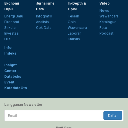
Ekonomi
Jurnalisme
In-Depth &
Video
Hijau
Data
Opini
News
Energi Baru
Infografik
Telaah
Wawancara
Ekonomi
Analisis
Opini
Katalogue
Sirkular
Cek Data
Wawancara
Foto
Investasi
Laporan
Podcast
Hijau
Khusus
Info
Indeks
Insight
Center
Databoks
Event
KatadataOto
Langganan Newsletter
Email
Daftar
Ikuti Kami