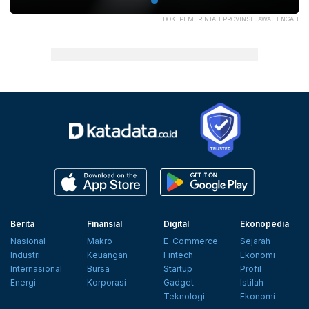
DOK. PEMERINTAH PROVINSI JAWA TENGAH
Berita
Finansial
Digital
Ekonopedia
Nasional
Makro
E-Commerce
Sejarah
Industri
Keuangan
Fintech
Ekonomi
Internasional
Bursa
Startup
Profil
Energi
Korporasi
Gadget
Istilah
Teknologi
Ekonomi