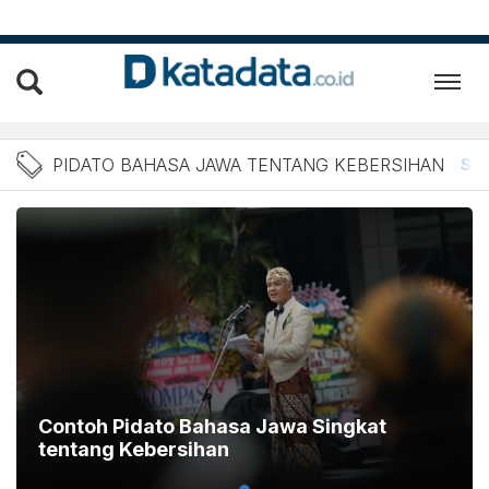
Berita Pidato Bahasa Jawa
PIDATO BAHASA JAWA TENTANG KEBERSIHAN
Se
Contoh Pidato Bahasa Jawa Singkat
tentang Kebersihan