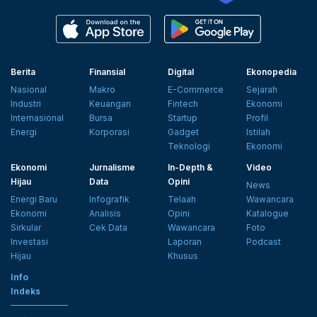
Berita
Finansial
Digital
Ekonopedia
Nasional
Makro
E-Commerce
Sejarah
Industri
Keuangan
Fintech
Ekonomi
Internasional
Bursa
Startup
Profil
Energi
Korporasi
Gadget
Istilah
Teknologi
Ekonomi
Ekonomi
Jurnalisme
In-Depth &
Video
Hijau
Data
Opini
News
Energi Baru
Infografik
Telaah
Wawancara
Ekonomi
Analisis
Opini
Katalogue
Sirkular
Cek Data
Wawancara
Foto
Investasi
Laporan
Podcast
Hijau
Khusus
Info
Indeks