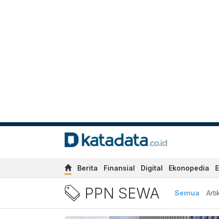
Berita
Finansial
Digital
Ekonopedia
E
Berita PPN Sewa Terbaru d
PPN SEWA
Semua
Arti