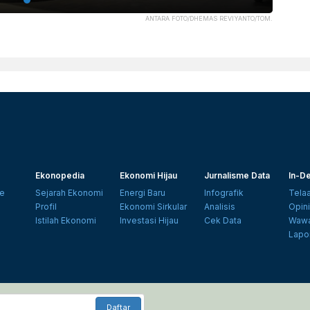
ANTARA FOTO/DHEMAS REVIYANTO/TOM.
Ekonopedia
Ekonomi Hijau
Jurnalisme Data
In-De
e
Sejarah Ekonomi
Energi Baru
Infografik
Tela
Profil
Ekonomi Sirkular
Analisis
Opin
Istilah Ekonomi
Investasi Hijau
Cek Data
Wawa
Lapo
Daftar