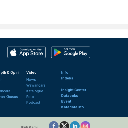
pth & Opini
Video
Info
Indeks
ah
News
i
Wawancara
Insight Center
ncara
Katalogue
Databoks
ran Khusus
Foto
Event
Podcast
KatadataOto
Ikuti Kami