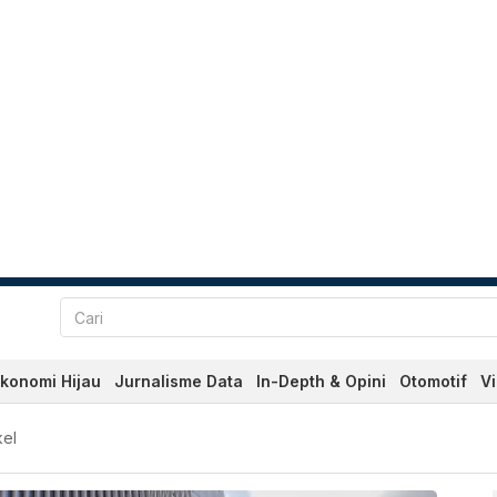
konomi Hijau
Jurnalisme Data
In-Depth & Opini
Otomotif
V
an Terkini Hari Ini - Kata
kel