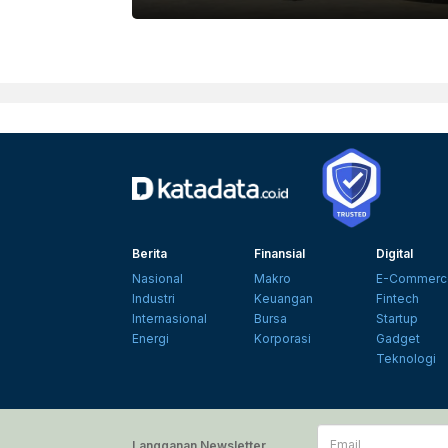
Berita
Finansial
Digital
Nasional
Makro
E-Commerc
Industri
Keuangan
Fintech
Internasional
Bursa
Startup
Energi
Korporasi
Gadget
Teknologi
Email
Langganan Newsletter