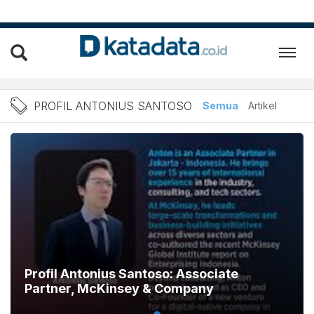
Berita profil Antonius San
PROFIL ANTONIUS SANTOSO
Semua
Artikel
Profil Antonius Santoso: Associate
Partner, McKinsey & Company