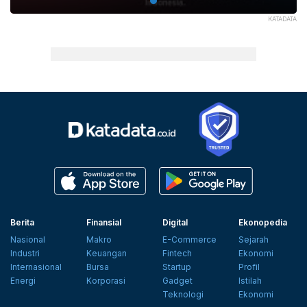
KATADATA
Berita
Finansial
Digital
Ekonopedia
Nasional
Makro
E-Commerce
Sejarah
Industri
Keuangan
Fintech
Ekonomi
Internasional
Bursa
Startup
Profil
Energi
Korporasi
Gadget
Istilah
Teknologi
Ekonomi