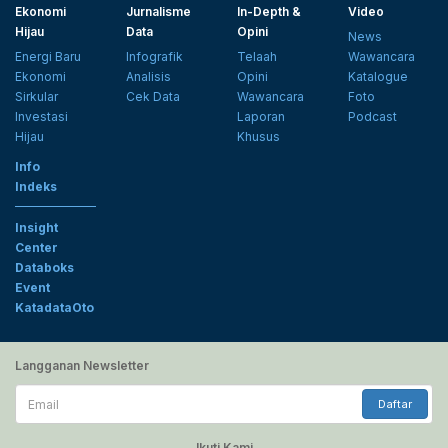
Ekonomi
Jurnalisme
In-Depth &
Video
Hijau
Data
Opini
News
Energi Baru
Infografik
Telaah
Wawancara
Ekonomi
Analisis
Opini
Katalogue
Sirkular
Cek Data
Wawancara
Foto
Investasi
Laporan
Podcast
Hijau
Khusus
Info
Indeks
Insight
Center
Databoks
Event
KatadataOto
Langganan Newsletter
Email
Daftar
Ikuti Kami