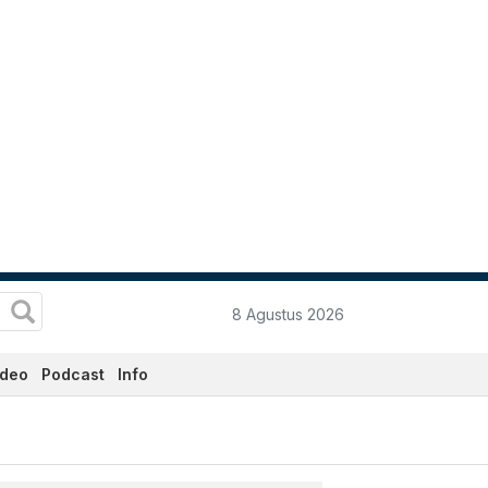
8 Agustus 2026
ideo
Podcast
Info
 - Katadata.co.id