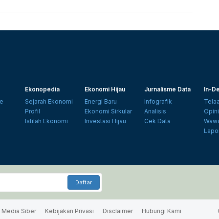
Ekonopedia
Ekonomi Hijau
Jurnalisme Data
In-De
e
Sejarah Ekonomi
Energi Baru
Infografik
Tela
Profil
Ekonomi Sirkular
Analisis
Opin
Istilah Ekonomi
Investasi Hijau
Cek Data
Wawa
Lapo
Daftar
Media Siber
Kebijakan Privasi
Disclaimer
Hubungi Kami