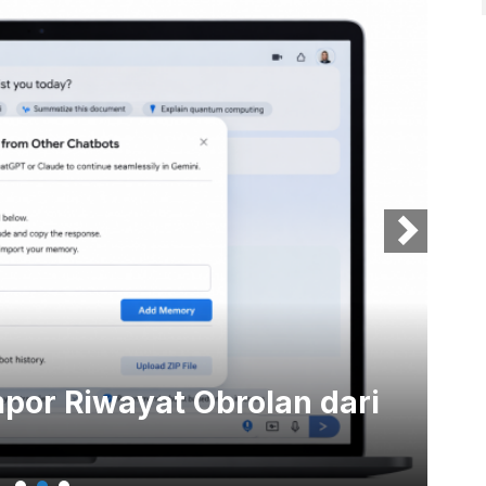
mpor Riwayat Obrolan dari
15
An