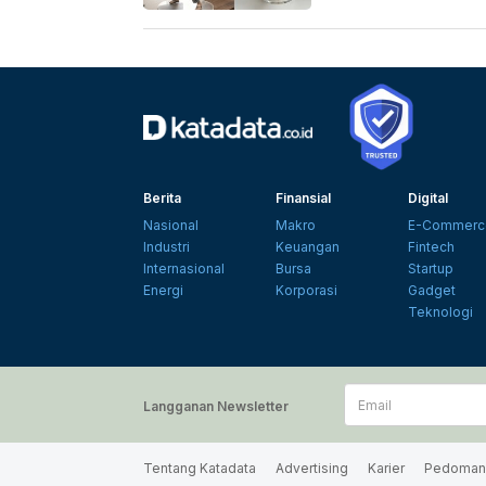
Berita
Finansial
Digital
Nasional
Makro
E-Commerc
Industri
Keuangan
Fintech
Internasional
Bursa
Startup
Energi
Korporasi
Gadget
Teknologi
Email
Langganan Newsletter
Tentang Katadata
Advertising
Karier
Pedoman 