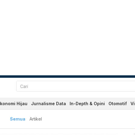
konomi Hijau
Jurnalisme Data
In-Depth & Opini
Otomotif
V
rbaru dan Terkini Hari Ini
I
Semua
Artikel