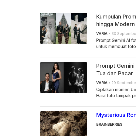
Kumpulan Promp
hingga Modern
VARIA
• 30 September
Prompt Gemini AI f
untuk membuat foto
Prompt Gemini 
Tua dan Pacar
VARIA
• 29 September
Ciptakan momen ber
Hasil foto tampak pr
Mysterious Rom
BRAINBERRIES