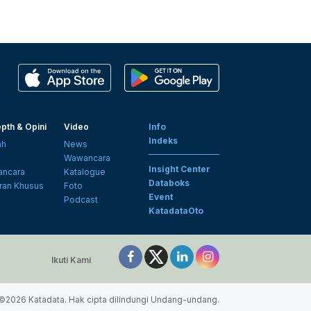
pth & Opini
Video
Info
Indeks
ah
News
i
Wawancara
Insight Center
ncara
Katalogue
Databoks
ran Khusus
Foto
Event
Podcast
KatadataOto
Ikuti Kami
©2026 Katadata. Hak cipta dilindungi Undang-undang.