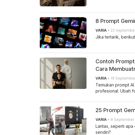
8 Prompt Gemin
VARIA
• 22 September
Jika tertarik, berik
Contoh Prompt 
Cara Membuat
VARIA
• 19 September
Temukan prompt AI f
profesional. Ubah f
25 Prompt Gemin
VARIA
• 8 September 
Lantas, seperti apa 
sendiri?