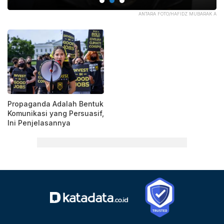
ELS
ANTARA FOTO/HAFIDZ MUBARAK A
Propaganda Adalah Bentuk
Komunikasi yang Persuasif,
Ini Penjelasannya