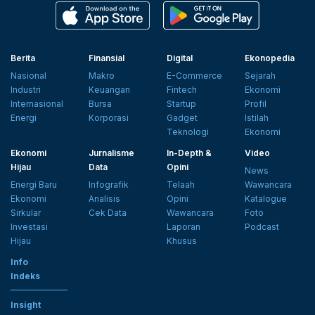
Berita
Finansial
Digital
Ekonopedia
Nasional
Makro
E-Commerce
Sejarah
Industri
Keuangan
Fintech
Ekonomi
Internasional
Bursa
Startup
Profil
Energi
Korporasi
Gadget
Istilah
Teknologi
Ekonomi
Ekonomi
Jurnalisme
In-Depth &
Video
Hijau
Data
Opini
News
Energi Baru
Infografik
Telaah
Wawancara
Ekonomi
Analisis
Opini
Katalogue
Sirkular
Cek Data
Wawancara
Foto
Investasi
Laporan
Podcast
Hijau
Khusus
Info
Indeks
Insight