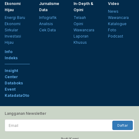
Ekonomi
Jurnalisme
In-Depth &
Video
Hijau
Data
Opini
News
Energi Baru
Infografik
Telaah
Wawancara
Ekonomi
Analisis
Opini
Katalogue
Sirkular
Cek Data
Wawancara
Foto
Investasi
Laporan
Podcast
Hijau
Khusus
Info
Indeks
Insight
Center
Databoks
Event
KatadataOto
Langganan Newsletter
Email
Daftar
Ikuti Kami