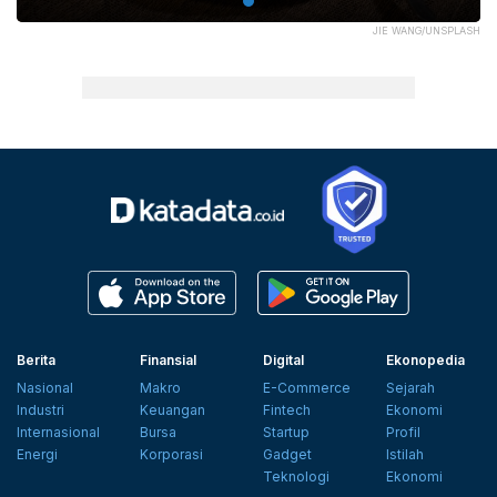
JIE WANG/UNSPLASH
Berita
Finansial
Digital
Ekonopedia
Nasional
Makro
E-Commerce
Sejarah
Industri
Keuangan
Fintech
Ekonomi
Internasional
Bursa
Startup
Profil
Energi
Korporasi
Gadget
Istilah
Teknologi
Ekonomi