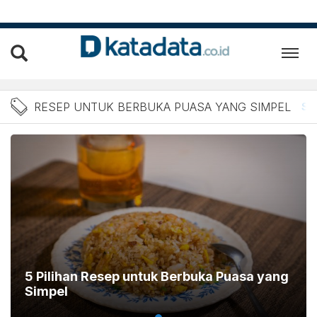
Berita Resep untuk Berbuk
RESEP UNTUK BERBUKA PUASA YANG SIMPEL
Se
5 Pilihan Resep untuk Berbuka Puasa yang
Simpel