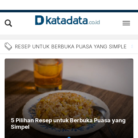
Berita Resep untuk Berbuk
RESEP UNTUK BERBUKA PUASA YANG SIMPLE
Se
5 Pilihan Resep untuk Berbuka Puasa yang
Simpel