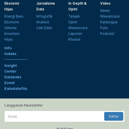
Ekonomi
Jurnalisme
In-Depth &
Video
Hijau
Data
Opini
News
Energi Baru
Infografik
Telaah
Wawancara
Ekonomi
Analisis
Opini
Katalogue
Sirkular
Cek Data
Wawancara
Foto
Investasi
Laporan
Podcast
Hijau
Khusus
Info
Indeks
Insight
Center
Databoks
Event
KatadataOto
Langganan Newsletter
Email
Daftar
Ikuti Kami