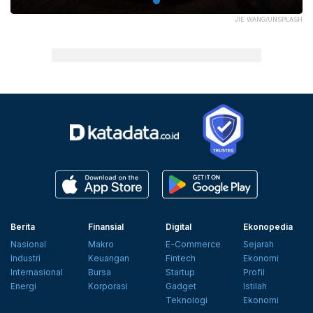
JIE WANG/UNSPLASH
Berita
Finansial
Digital
Ekonopedia
Nasional
Makro
E-Commerce
Sejarah
Industri
Keuangan
Fintech
Ekonomi
Internasional
Bursa
Startup
Profil
Energi
Korporasi
Gadget
Istilah
Teknologi
Ekonomi