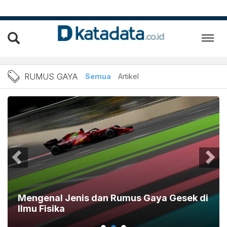
Berita Rumus gaya Terbaru
RUMUS GAYA
Semua
Artikel
Mengenal Jenis dan Rumus Gaya Gesek di
Ilmu Fisika