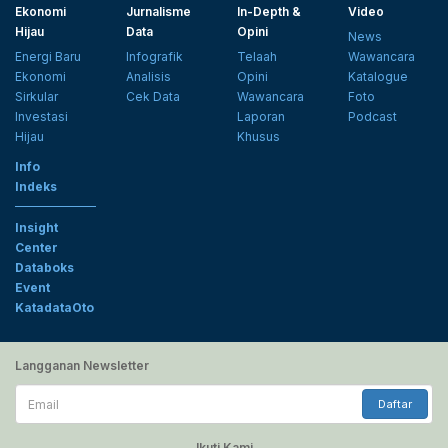
Ekonomi
Jurnalisme
In-Depth &
Video
Hijau
Data
Opini
News
Energi Baru
Infografik
Telaah
Wawancara
Ekonomi
Analisis
Opini
Katalogue
Sirkular
Cek Data
Wawancara
Foto
Investasi
Laporan
Podcast
Hijau
Khusus
Info
Indeks
Insight
Center
Databoks
Event
KatadataOto
Langganan Newsletter
Email
Daftar
Ikuti Kami