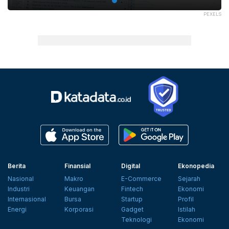
PEXELS
Berita
Finansial
Digital
Ekonopedia
Nasional
Makro
E-Commerce
Sejarah
Industri
Keuangan
Fintech
Ekonomi
Internasional
Bursa
Startup
Profil
Energi
Korporasi
Gadget
Istilah
Teknologi
Ekonomi