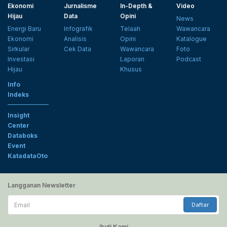
Ekonomi
Jurnalisme
In-Depth &
Video
Hijau
Data
Opini
News
Energi Baru
Infografik
Telaah
Wawancara
Ekonomi
Analisis
Opini
Katalogue
Sirkular
Cek Data
Wawancara
Foto
Investasi
Laporan
Podcast
Hijau
Khusus
Info
Indeks
Insight
Center
Databoks
Event
KatadataOto
Langganan Newsletter
Email
Daftar
Ikuti Kami