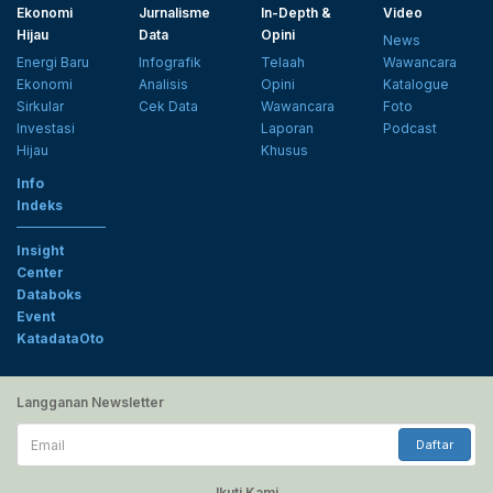
Ekonomi
Jurnalisme
In-Depth &
Video
Hijau
Data
Opini
News
Energi Baru
Infografik
Telaah
Wawancara
Ekonomi
Analisis
Opini
Katalogue
Sirkular
Cek Data
Wawancara
Foto
Investasi
Laporan
Podcast
Hijau
Khusus
Info
Indeks
Insight
Center
Databoks
Event
KatadataOto
Langganan Newsletter
Email
Daftar
Ikuti Kami