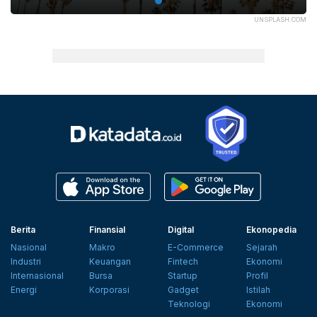
UNSPLASH.COM
Berita
Finansial
Digital
Ekonopedia
Nasional
Makro
E-Commerce
Sejarah
Industri
Keuangan
Fintech
Ekonomi
Internasional
Bursa
Startup
Profil
Energi
Korporasi
Gadget
Istilah
Teknologi
Ekonomi