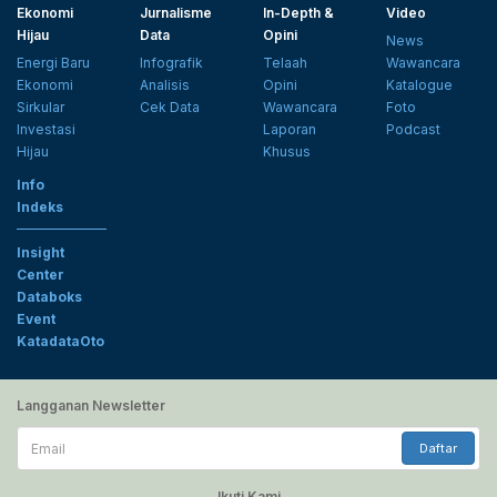
Ekonomi
Jurnalisme
In-Depth &
Video
Hijau
Data
Opini
News
Energi Baru
Infografik
Telaah
Wawancara
Ekonomi
Analisis
Opini
Katalogue
Sirkular
Cek Data
Wawancara
Foto
Investasi
Laporan
Podcast
Hijau
Khusus
Info
Indeks
Insight
Center
Databoks
Event
KatadataOto
Langganan Newsletter
Email
Daftar
Ikuti Kami