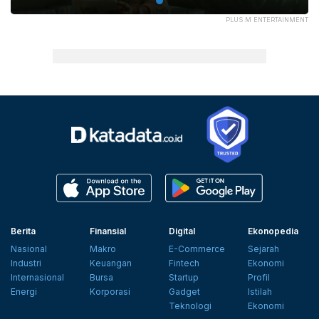
PLUS M ENTERTAINMENT
Berita
Finansial
Digital
Ekonopedia
Nasional
Makro
E-Commerce
Sejarah
Industri
Keuangan
Fintech
Ekonomi
Internasional
Bursa
Startup
Profil
Energi
Korporasi
Gadget
Istilah
Teknologi
Ekonomi