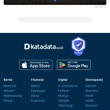
PINTEREST
Berita
Finansial
Digital
Ekonopedia
Nasional
Makro
E-Commerce
Sejarah
Industri
Keuangan
Fintech
Ekonomi
Internasional
Bursa
Startup
Profil
Energi
Korporasi
Gadget
Istilah
Teknologi
Ekonomi