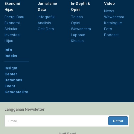
Ekonomi
Jurnalisme
In-Depth &
Video
Hijau
Data
Opini
News
Energi Baru
Infografik
Telaah
Wawancara
Ekonomi
Analisis
Opini
Katalogue
Sirkular
Cek Data
Wawancara
Foto
Investasi
Laporan
Podcast
Hijau
Khusus
Info
Indeks
Insight
Center
Databoks
Event
KatadataOto
Langganan Newsletter
Email
Daftar
Ikuti Kami