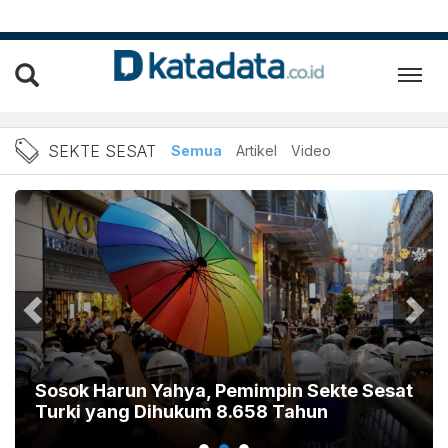
Berita Sekte Sesat Terbaru
SEKTE SESAT
Semua
Artikel
Video
Sosok Harun Yahya, Pemimpin Sekte Sesat
Turki yang Dihukum 8.658 Tahun