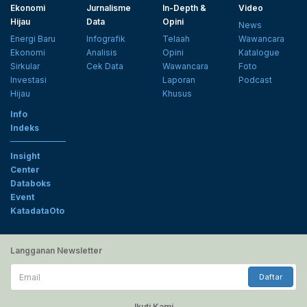
Ekonomi
Jurnalisme
In-Depth &
Video
Hijau
Data
Opini
News
Energi Baru
Infografik
Telaah
Wawancara
Ekonomi
Analisis
Opini
Katalogue
Sirkular
Cek Data
Wawancara
Foto
Investasi
Laporan
Podcast
Hijau
Khusus
Info
Indeks
Insight
Center
Databoks
Event
KatadataOto
Langganan Newsletter
Email
Daftar
Ikuti Kami