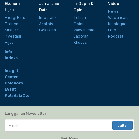
Ekonomi
Jurnalisme
In-Depth &
Video
Hijau
Data
Opini
News
Energi Baru
Infografik
Telaah
Wawancara
Ekonomi
Analisis
Opini
Katalogue
Sirkular
Cek Data
Wawancara
Foto
Investasi
Laporan
Podcast
Hijau
Khusus
Info
Indeks
Insight
Center
Databoks
Event
KatadataOto
Langganan Newsletter
Email
Daftar
Ikuti Kami