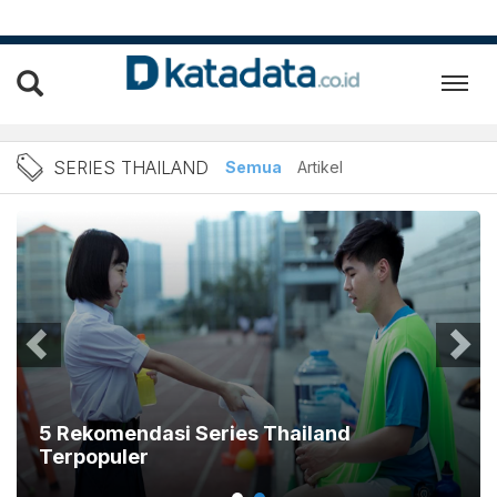
Berita Series Thailand Ter
SERIES THAILAND
Semua
Artikel
5 Rekomendasi Series Thailand
Terpopuler