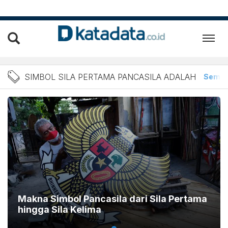
Berita Simbol Sila Pertama
SIMBOL SILA PERTAMA PANCASILA ADALAH
Semu
Makna Simbol Pancasila dari Sila Pertama
hingga Sila Kelima