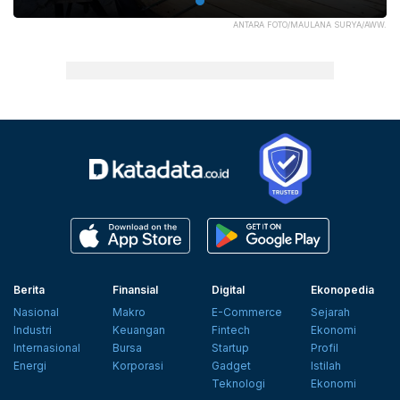
ANTARA FOTO/MAULANA SURYA/AWW.
Berita
Finansial
Digital
Ekonopedia
Nasional
Makro
E-Commerce
Sejarah
Industri
Keuangan
Fintech
Ekonomi
Internasional
Bursa
Startup
Profil
Energi
Korporasi
Gadget
Istilah
Teknologi
Ekonomi