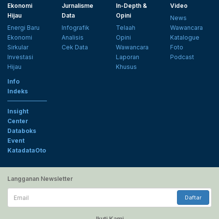
Ekonomi
Jurnalisme
In-Depth &
Video
Hijau
Data
Opini
News
Energi Baru
Infografik
Telaah
Wawancara
Ekonomi
Analisis
Opini
Katalogue
Sirkular
Cek Data
Wawancara
Foto
Investasi
Laporan
Podcast
Hijau
Khusus
Info
Indeks
Insight
Center
Databoks
Event
KatadataOto
Langganan Newsletter
Email
Daftar
Ikuti Kami