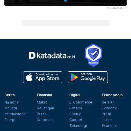
MYDRAMALIST
Berita
Finansial
Digital
Ekonopedia
Nasional
Makro
E-Commerce
Sejarah
Industri
Keuangan
Fintech
Ekonomi
Internasional
Bursa
Startup
Profil
Energi
Korporasi
Gadget
Istilah
Teknologi
Ekonomi