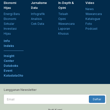
Ekonomi
Jurnalisme
In-Depth &
Video
Hijau
Data
Opini
News
Energi Baru
Infografik
Telaah
Wawancara
Ekonomi
Analisis
Opini
Katalogue
Sirkular
Cek Data
Wawancara
Foto
Investasi
Laporan
Podcast
Hijau
Khusus
Info
Indeks
Insight
Center
Databoks
Event
KatadataOto
Langganan Newsletter
Email
Daftar
Ikuti Kami