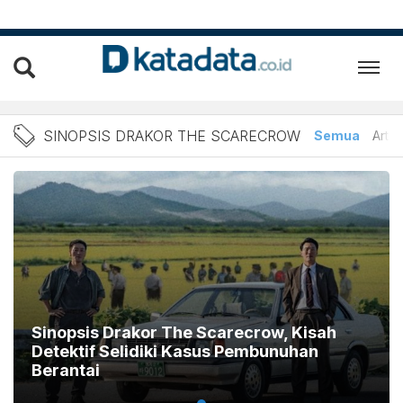
Berita Sinopsis Drakor Th
SINOPSIS DRAKOR THE SCARECROW
Semua
Artik
Sinopsis Drakor The Scarecrow, Kisah
Detektif Selidiki Kasus Pembunuhan
Berantai