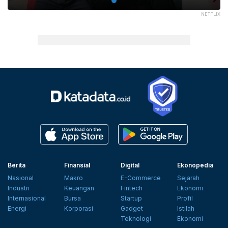
NETFLIX
Berita
Finansial
Digital
Ekonopedia
Nasional
Makro
E-Commerce
Sejarah
Industri
Keuangan
Fintech
Ekonomi
Internasional
Bursa
Startup
Profil
Energi
Korporasi
Gadget
Istilah
Teknologi
Ekonomi