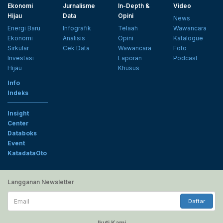
Ekonomi
Jurnalisme
In-Depth &
Video
Hijau
Data
Opini
News
Energi Baru
Infografik
Telaah
Wawancara
Ekonomi
Analisis
Opini
Katalogue
Sirkular
Cek Data
Wawancara
Foto
Investasi
Laporan
Podcast
Hijau
Khusus
Info
Indeks
Insight
Center
Databoks
Event
KatadataOto
Langganan Newsletter
Email
Daftar
Ikuti Kami