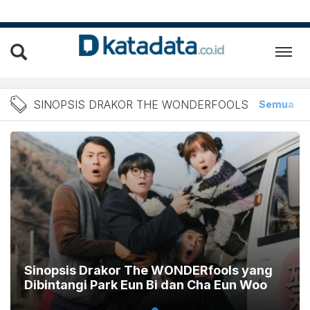
Berita Sinopsis Drakor Th
SINOPSIS DRAKOR THE WONDERFOOLS
Semua
A
Sinopsis Drakor The WONDERfools yang
Dibintangi Park Eun Bi dan Cha Eun Woo