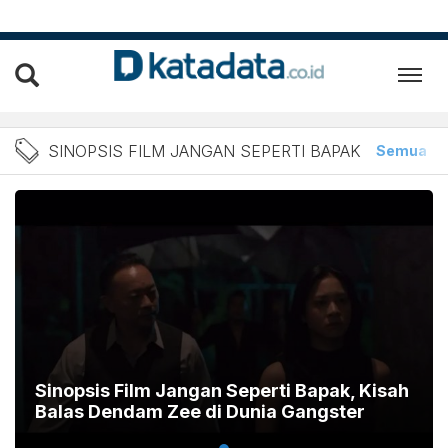
Berita Sinopsis Film Jang
SINOPSIS FILM JANGAN SEPERTI BAPAK
Semua
A
Sinopsis Film Jangan Seperti Bapak, Kisah
Balas Dendam Zee di Dunia Gangster