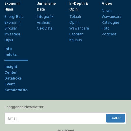
Ekonomi
Jurnalisme
In-Depth &
Video
Hijau
Data
Opini
News
Energi Baru
Infografik
Telaah
Wawancara
Ekonomi
Analisis
Opini
Katalogue
Sirkular
Cek Data
Wawancara
Foto
Investasi
Laporan
Podcast
Hijau
Khusus
Info
Indeks
Insight
Center
Databoks
Event
KatadataOto
Langganan Newsletter
Email
Daftar
Ikuti Kami