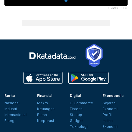
JHN PRODUCTION
Berita
Finansial
Digital
Ekonopedia
Nasional
Makro
E-Commerce
Sejarah
Industri
Keuangan
Fintech
Ekonomi
Internasional
Bursa
Startup
Profil
Energi
Korporasi
Gadget
Istilah
Teknologi
Ekonomi