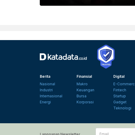
Berita
Finansial
Digital
Nasional
Makro
E-Commerc
Industri
Keuangan
Fintech
Internasional
Bursa
Startup
Energi
Korporasi
Gadget
Teknologi
Email
Langganan Newsletter