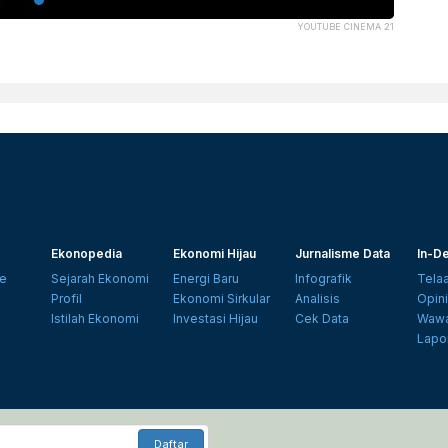
YOUTUBE CINEMA 21
Ekonopedia
Ekonomi Hijau
Jurnalisme Data
In-De
e
Sejarah Ekonomi
Energi Baru
Infografik
Tela
Profil
Ekonomi Sirkular
Analisis
Opin
Istilah Ekonomi
Investasi Hijau
Cek Data
Wawa
Lapo
Daftar