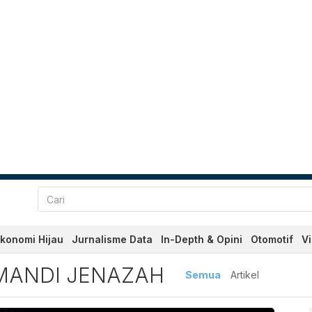
konomi Hijau
Jurnalisme Data
In-Depth & Opini
Otomotif
V
ndi Jenazah Terbaru dan Te
EMANDI JENAZAH
Semua
Artikel