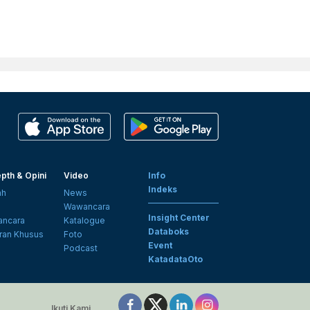
pth & Opini
Video
Info
Indeks
ah
News
i
Wawancara
Insight Center
ncara
Katalogue
Databoks
ran Khusus
Foto
Event
Podcast
KatadataOto
Ikuti Kami