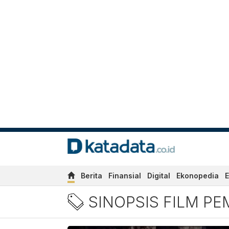
Berita
Finansial
Digital
Ekonopedia
E
Berita Sinopsis film Pema
SINOPSIS FILM P