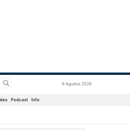
9 Agustus 2026
ideo
Podcast
Info
rkini Hari Ini - Katadata.