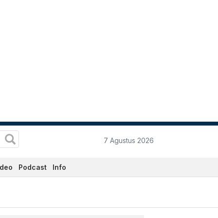
7 Agustus 2026
ideo
Podcast
Info
ari Ini - Katadata.co.id