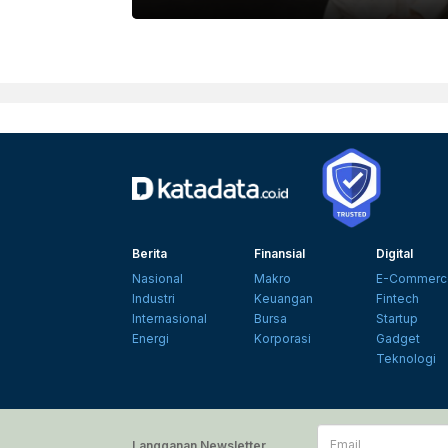
Berita
Finansial
Digital
Nasional
Makro
E-Commerc
Industri
Keuangan
Fintech
Internasional
Bursa
Startup
Energi
Korporasi
Gadget
Teknologi
Email
Langganan Newsletter