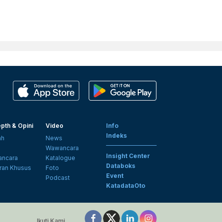
pth & Opini
Video
Info
Indeks
ah
News
i
Wawancara
Insight Center
ncara
Katalogue
Databoks
ran Khusus
Foto
Event
Podcast
KatadataOto
Ikuti Kami