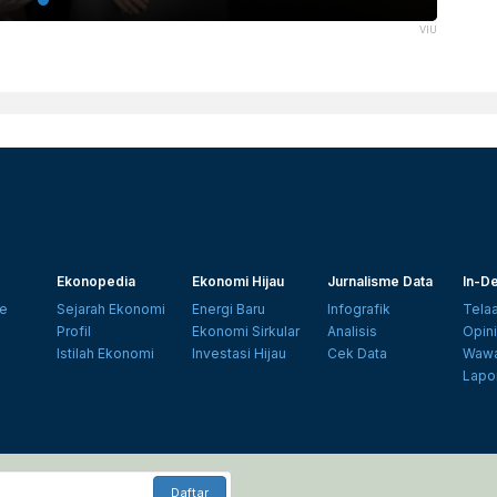
VIU
Ekonopedia
Ekonomi Hijau
Jurnalisme Data
In-De
e
Sejarah Ekonomi
Energi Baru
Infografik
Tela
Profil
Ekonomi Sirkular
Analisis
Opin
Istilah Ekonomi
Investasi Hijau
Cek Data
Wawa
Lapo
Daftar