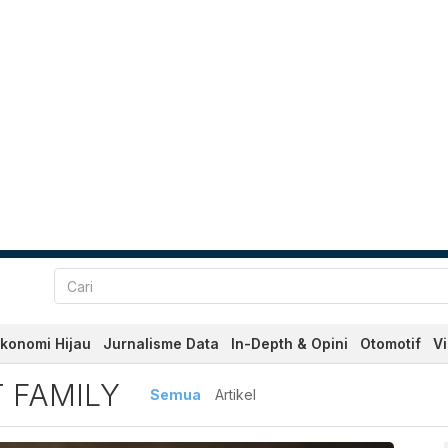
konomi Hijau
Jurnalisme Data
In-Depth & Opini
Otomotif
V
mily Terbaru dan Terkini H
 FAMILY
Semua
Artikel