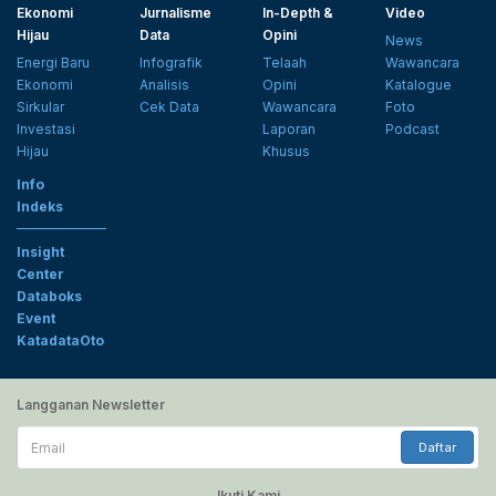
Ekonomi
Jurnalisme
In-Depth &
Video
Hijau
Data
Opini
News
Energi Baru
Infografik
Telaah
Wawancara
Ekonomi
Analisis
Opini
Katalogue
Sirkular
Cek Data
Wawancara
Foto
Investasi
Laporan
Podcast
Hijau
Khusus
Info
Indeks
Insight
Center
Databoks
Event
KatadataOto
Langganan Newsletter
Email
Daftar
Ikuti Kami