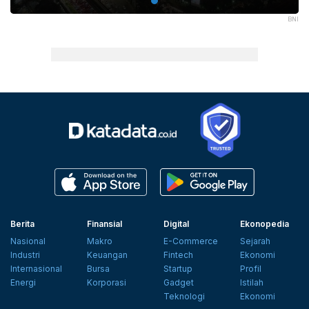
BNI
Berita
Finansial
Digital
Ekonopedia
Nasional
Makro
E-Commerce
Sejarah
Industri
Keuangan
Fintech
Ekonomi
Internasional
Bursa
Startup
Profil
Energi
Korporasi
Gadget
Istilah
Teknologi
Ekonomi