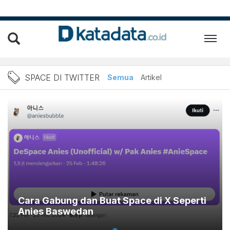
Berita space di twitter Te
SPACE DI TWITTER
Semua
Artikel
Cara Gabung dan Buat Space di X Seperti
Anies Baswedan