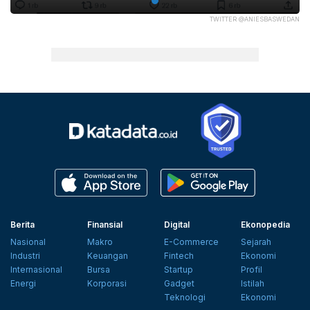
TWITTER @ANIESBASWEDAN
Berita
Finansial
Digital
Ekonopedia
Nasional
Makro
E-Commerce
Sejarah
Industri
Keuangan
Fintech
Ekonomi
Internasional
Bursa
Startup
Profil
Energi
Korporasi
Gadget
Istilah
Teknologi
Ekonomi