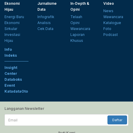
Ekonomi
Jurnalisme
In-Depth &
Video
Hijau
Data
Opini
News
Energi Baru
Infografik
Telaah
Wawancara
Ekonomi
Analisis
Opini
Katalogue
Sirkular
Cek Data
Wawancara
Foto
Investasi
Laporan
Podcast
Hijau
Khusus
Info
Indeks
Insight
Center
Databoks
Event
KatadataOto
Langganan Newsletter
Email
Daftar
Ikuti Kami