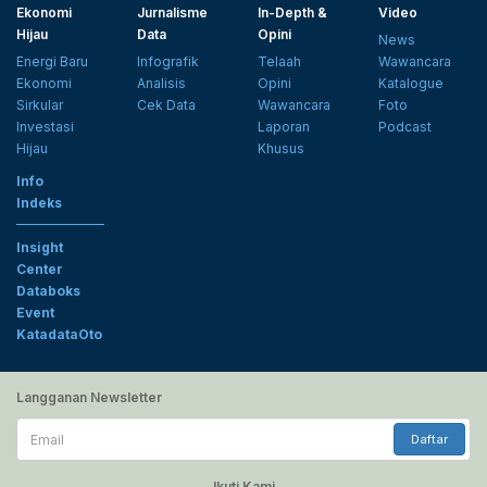
Ekonomi
Jurnalisme
In-Depth &
Video
Hijau
Data
Opini
News
Energi Baru
Infografik
Telaah
Wawancara
Ekonomi
Analisis
Opini
Katalogue
Sirkular
Cek Data
Wawancara
Foto
Investasi
Laporan
Podcast
Hijau
Khusus
Info
Indeks
Insight
Center
Databoks
Event
KatadataOto
Langganan Newsletter
Email
Daftar
Ikuti Kami