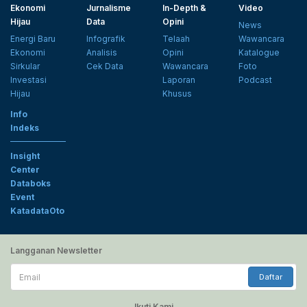
Ekonomi
Jurnalisme
In-Depth &
Video
Hijau
Data
Opini
News
Energi Baru
Infografik
Telaah
Wawancara
Ekonomi
Analisis
Opini
Katalogue
Sirkular
Cek Data
Wawancara
Foto
Investasi
Laporan
Podcast
Hijau
Khusus
Info
Indeks
Insight
Center
Databoks
Event
KatadataOto
Langganan Newsletter
Email
Daftar
Ikuti Kami