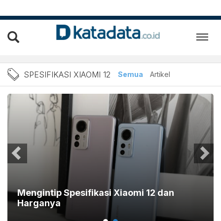
Berita Spesifikasi Xiaomi 
SPESIFIKASI XIAOMI 12
Semua
Artikel
Mengintip Spesifikasi Xiaomi 12 dan
Harganya