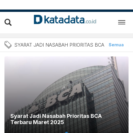
Berita Syarat Jadi Nasabah
SYARAT JADI NASABAH PRIORITAS BCA
Semua
Ar
Syarat Jadi Nasabah Prioritas BCA
Terbaru Maret 2025