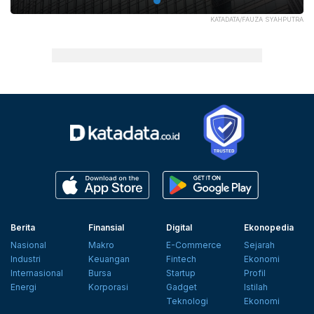
KATADATA/FAUZA SYAHPUTRA
Berita
Finansial
Digital
Ekonopedia
Nasional
Makro
E-Commerce
Sejarah
Industri
Keuangan
Fintech
Ekonomi
Internasional
Bursa
Startup
Profil
Energi
Korporasi
Gadget
Istilah
Teknologi
Ekonomi