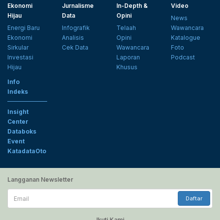
Ekonomi
Jurnalisme
In-Depth &
Video
Hijau
Data
Opini
News
Energi Baru
Infografik
Telaah
Wawancara
Ekonomi
Analisis
Opini
Katalogue
Sirkular
Cek Data
Wawancara
Foto
Investasi
Laporan
Podcast
Hijau
Khusus
Info
Indeks
Insight
Center
Databoks
Event
KatadataOto
Langganan Newsletter
Email
Daftar
Ikuti Kami