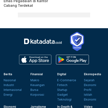
Emas Pegadaian di Kantor
Cabang Terdekat
Berita
Finansial
Digital
Ekonopedia
Nasional
Makro
E-Commerce
Sejarah
Industri
Keuangan
Fintech
Ekonomi
Internasional
Bursa
Startup
Profil
Energi
Korporasi
Gadget
Istilah
Teknologi
Ekonomi
Ekonomi
Jurnalisme
In-Depth &
Video