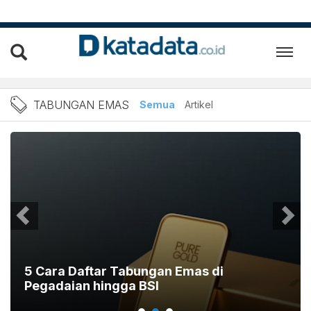
Berita tabungan emas Terb
TABUNGAN EMAS
Semua
Artikel
5 Cara Daftar Tabungan Emas di
Pegadaian hingga BSI