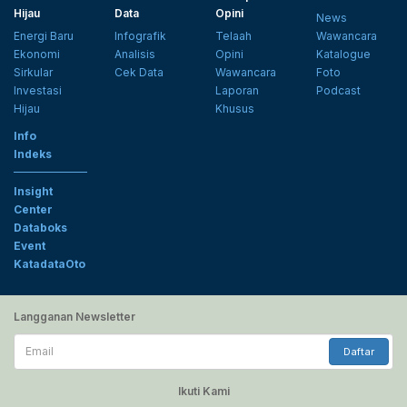
Hijau
Data
Opini
News
Energi Baru
Infografik
Telaah
Wawancara
Ekonomi
Analisis
Opini
Katalogue
Sirkular
Cek Data
Wawancara
Foto
Investasi
Laporan
Podcast
Hijau
Khusus
Info
Indeks
Insight
Center
Databoks
Event
KatadataOto
Langganan Newsletter
Email
Daftar
Ikuti Kami