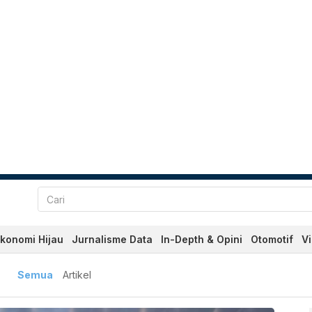
konomi Hijau
Jurnalisme Data
In-Depth & Opini
Otomotif
V
baru dan Terkini Hari Ini 
Semua
Artikel