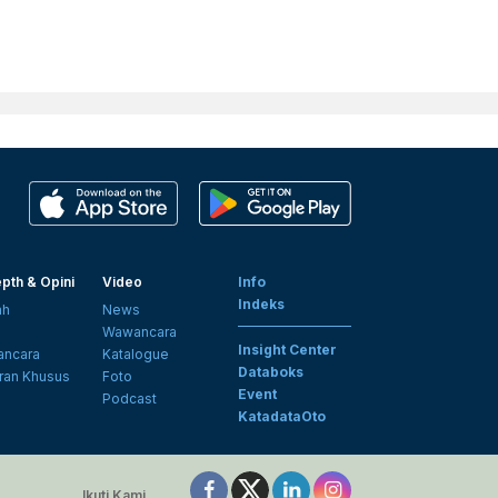
pth & Opini
Video
Info
Indeks
ah
News
i
Wawancara
Insight Center
ncara
Katalogue
Databoks
ran Khusus
Foto
Event
Podcast
KatadataOto
Ikuti Kami