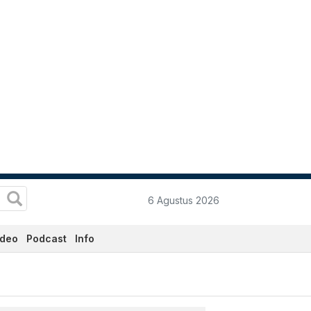
6 Agustus 2026
ideo
Podcast
Info
- Katadata.co.id