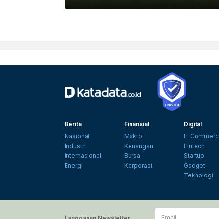
Berita
Finansial
Digital
Nasional
Makro
E-Commerc
Industri
Keuangan
Fintech
Internasional
Bursa
Startup
Energi
Korporasi
Gadget
Teknologi
Email
Langganan Newsletter