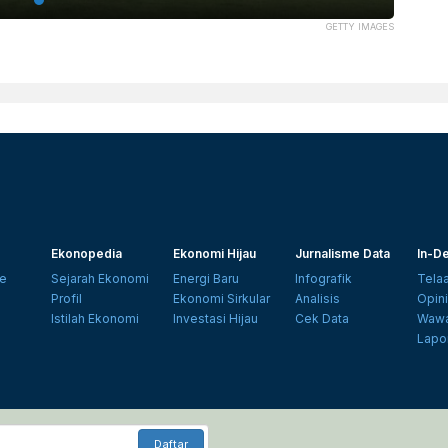
GETTY IMAGES
Ekonopedia
Ekonomi Hijau
Jurnalisme Data
In-De
e
Sejarah Ekonomi
Energi Baru
Infografik
Tela
Profil
Ekonomi Sirkular
Analisis
Opin
Istilah Ekonomi
Investasi Hijau
Cek Data
Wawa
Lapo
Daftar